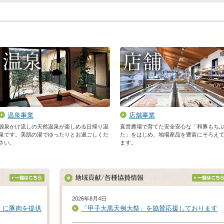
温泉事業
店舗事業
源泉かけ流しの天然温泉が楽しめる日帰り温
直営農場で育てた安全安心な「和豚もち
泉です。美肌の湯でゆったりとお過ごしくだ
た」をはじめ、地場産品を豊富にそろえ
さい。
ます。
2026年8月4日
」に豚肉を提供
「甲子大黒天例大祭」を協賛応援しております