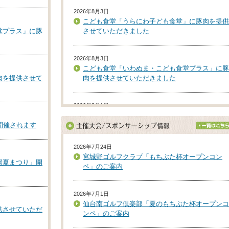
2026年8月3日
こども食堂「うらにわ子ども食堂」に豚肉を提供
堂プラス」に豚
させていただきました
2026年8月3日
こども食堂「いわぬま・こども食堂プラス」に豚
肉を提供させて
肉を提供させていただきました
2026年8月1日
「みんなで楽しむ手話うたコンサート」を協賛応
開催されます
援しております
2026年7月24日
2026年7月29日
宮城野ゴルフクラブ「もちぶた杯オープンコン
湯夏まつり」開
「夏休み錦町区こども食堂」に豚肉を提供させて
ペ」のご案内
いただきました
2026年7月1日
2026年7月24日
仙台南ゴルフ倶楽部「夏のもちぶた杯オープンコ
供させていただ
「第51回おおがわら夏まつり」を協賛応援して
ンペ」のご案内
ります