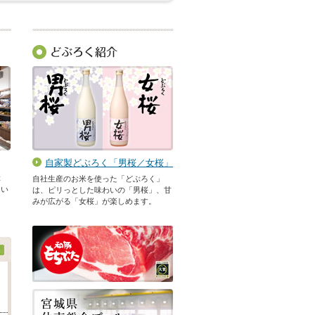
自家製どぶろく「男桜／女桜」
ぶ
自社生産のお米を使った「どぶろく」
てい
は、ピリっとした味わいの「男桜」、甘
みが広がる「女桜」が楽しめます。