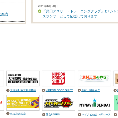
2026年6月20日
2026年7月24日
「柴田アスリートトレーニングクラブ」とTシャ
ご案内
「第17回村田町民ゴルフ大会」を協賛応援して
スポンサーとして応援しております
ります
2026年6月16日
を提供させてい
2026年7月24日
「第33回ヒルズ社長杯争奪ゲートボール大会」
「金ヶ瀬6区夏まつり」を協賛応援しております
会結果について
2026年7月24日
2026年6月10日
室リニューアル
「錦町区ふるさと夏祭り盆踊り大会」を協賛応援
アマチュア格闘技イベント「DATE」とのリング
しております
ポンサー契約締結について
2026年7月21日
2026年6月1日
らかしこ」で弊
「定義如来夏まつり」を協賛応援しております
RIZIN仙台大会出場の総合格闘家「黒井海成選手
とのファイトパンツスポンサー契約締結について
大河原町観光物産協会
NIPPON FOOD SHIFT
食材王国みやぎ
2026年5月19日
「仙南SAKURAベースボールクラブ」とのスポ
サー契約締結について
ベガルタ仙台
仙台89ERS
マイナビ仙台レディース