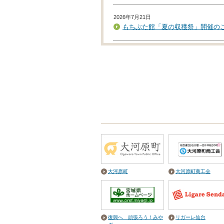
2026年7月21日
もちぶた館「夏の収穫祭」開催の
2026年7月13日
こども食堂「ひまわり亭」に豚肉
ただきました
2026年6月30日
「おおがわら天然温泉いい湯」浴
オープンのご案内
2026年6月29日
メディア情報 仙台放送「あらあ
社施設が紹介されました
大河原町
大河原町商工会
復興へ 頑張ろう！みや
リガーレ仙台