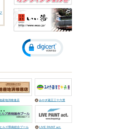
ツ
お
大
ス
」
地産地消推進店
みやぎ蔵王三十六景
ン
ヒルズ県南総合プール
LIVE PAINT act.