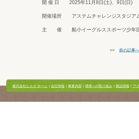
開 催 日 2025年11月8日(土)、9日(日)
開催場所 アステムチャレンジスタジア
主 催 船小イーグルススポーツ少年
<<
前の記事
株式会社ヒルズ ホーム
|
会社情報
|
事業内容
|
環境への取り組み
|
製品情報
|
ア