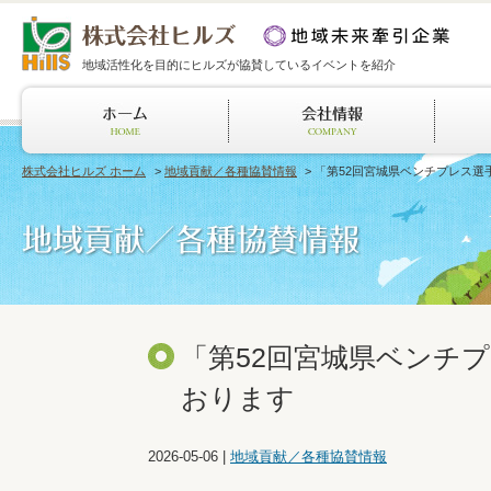
地域活性化を目的にヒルズが協賛しているイベントを紹介
株式会社ヒルズ ホーム
>
地域貢献／各種協賛情報
> 「第52回宮城県ベンチプレス
「第52回宮城県ベンチ
おります
2026-05-06
|
地域貢献／各種協賛情報