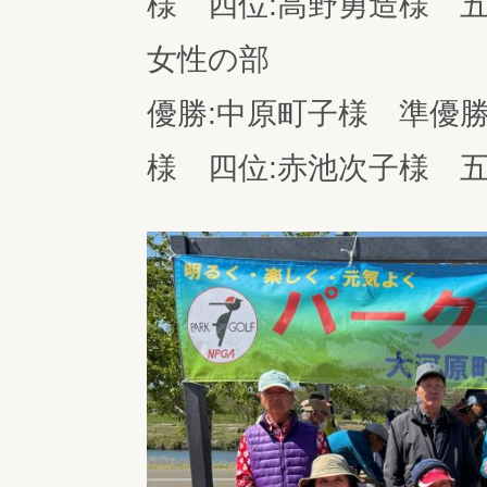
様 四位:高野勇造様 五
女性の部
優勝:中原町子様 準優勝
様 四位:赤池次子様 五