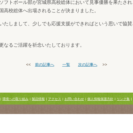
ソフトボール部が宮城県高校総体において見事優勝を果たされ
国高校総体へ出場されることが決まりました。
いたしまして、少しでも応援支援ができればという思いで協賛
更なるご活躍を祈念いたしております。
<<
前の記事へ
一覧
次の記事へ
>>
|
環境への取り組み
|
製品情報
|
アクセス
|
お問い合わせ
|
個人情報保護方針
|
リンク集
|